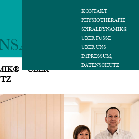
KONTAKT
PHYSIOTHERAPIE
SPIRAL­DYNAMIK®
ÜBER FÜSSE
NSASS
ÜBER UNS
IMPRESSUM,
DATENSCHUTZ
AMIK®
ÜBER
UTZ