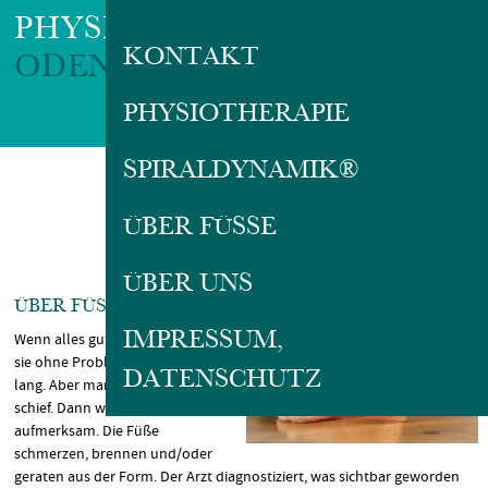
PHYSIOTHERAPIE
KONTAKT
ODENSASS
PHYSIOTHERAPIE
SPIRAL­DYNAMIK®
ÜBER FÜSSE
UNSERE FÜSSE SIND GENIAL
ÜBER UNS
ÜBER FÜSSE
IMPRESSUM,
Wenn alles gut läuft, dann tragen
sie ohne Probleme ein Leben
DATENSCHUTZ
lang. Aber manchmal läuft etwas
schief. Dann wird man
aufmerksam. Die Füße
schmerzen, brennen und/oder
geraten aus der Form. Der Arzt diagnostiziert, was sichtbar geworden